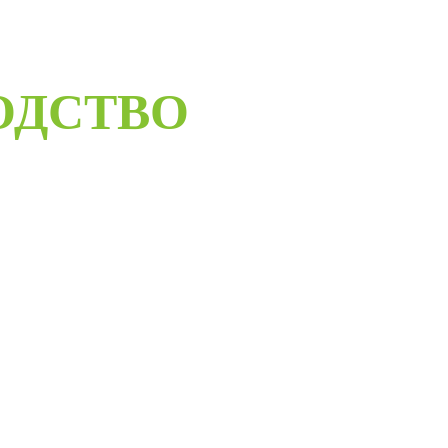
ОДСТВО
ELORUS DOORS
ое дверное производство компании работает с 2001 года и за
бот мы научились воплощать любые дизайнерские решения.
андартные двери в любом цветовом решении из премиальных
сти в среднем за 30 дней и поставить в любую точку России
монтажной бригады.
Развернуть