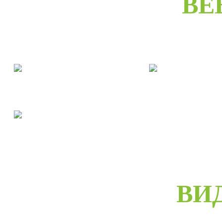
ВЕ
Двери межкомнатные
Двери входны
Двери скрытые
ВИ