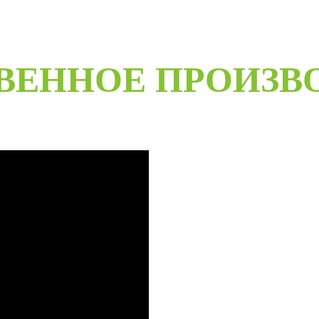
ВЕННОЕ ПРОИЗВ
B
Специализированное собственн
более чем 20-летний опыт ра
Любые двери под заказ, нест
материалов мы сможем произве
даже с возможностью выезда 