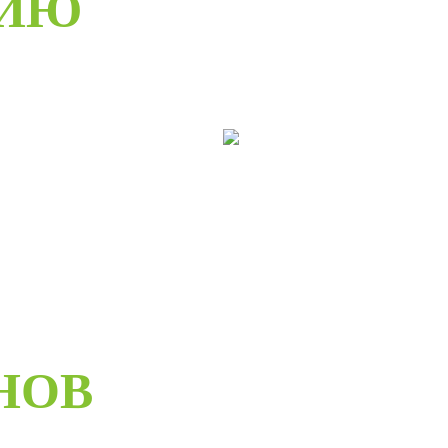
РИЮ
ери раздвижные
Двери складные
НОВ