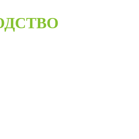
ОДСТВО
ELORUS DOORS
ое дверное производство компании работает с 2001 года и за
бот мы научились воплощать любые дизайнерские решения.
андартные двери в любом цветовом решении из премиальных
сти в среднем за 30 дней и поставить в любую точку России
монтажной бригады.
Развернуть