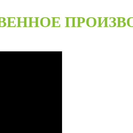
ВЕННОЕ ПРОИЗВ
B
Специализированное собственн
более чем 20-летний опыт ра
Любые двери под заказ, нест
материалов мы сможем произве
даже с возможностью выезда 