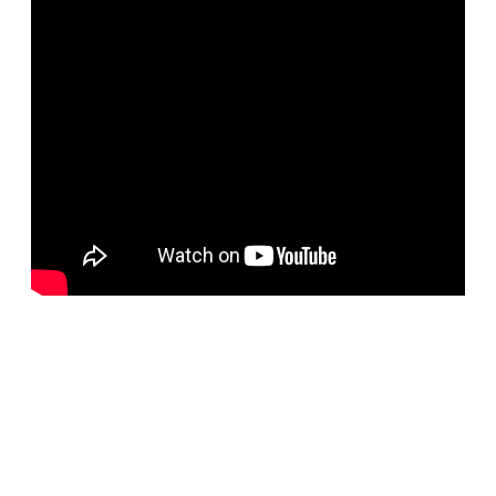
BELORUS DOORS
Специализированное собственное дверное
производство компании работает с 2001 года и за более
чем 20-летний опыт работ мы научились воплощать
любые дизайнерские решения. Любые двери под заказ,