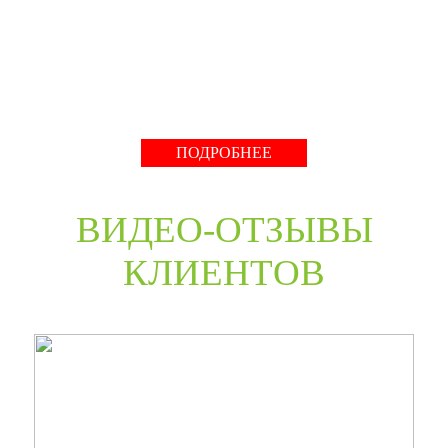
нестандартные двери в любом цветовом решении из
премиальных материалов мы сможем произвести в
среднем за 30 дней и поставить в любую точку России
даже с возможностью выезда монтажной бригады.
Развернуть
ПОДРОБНЕЕ
ВИДЕО-ОТЗЫВЫ
КЛИЕНТОВ