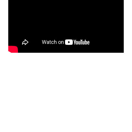
BELORUS DOORS
Наша компания специализируется на импорте
белорусских дверей и собственном дверном
производстве с 2001 года. На сегодняшний день
компания предлагает более 5300 наименований дверей с
акцентом на дизайнерские двери от более чем 35
производителей. Благодаря нашим дизайнерам удалось
собрать оригинальный ассортимент моделей самых
разных стилей для любых интерьеров. При отборе
каждой коллекции учитывались последние