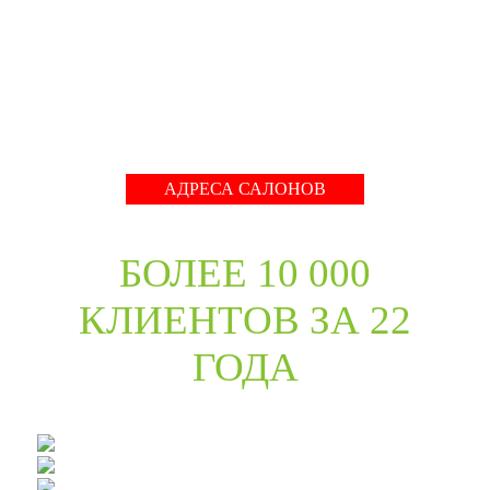
международные тренды в дизайне дверей. Даже
классические коллекции в ассортименте компании
адаптированы с учётом современных требований к
стилю продукции и самому высокому качеству его
исполнения.
Развернуть
АДРЕСА САЛОНОВ
БОЛЕЕ 10 000
КЛИЕНТОВ ЗА 22
ГОДА