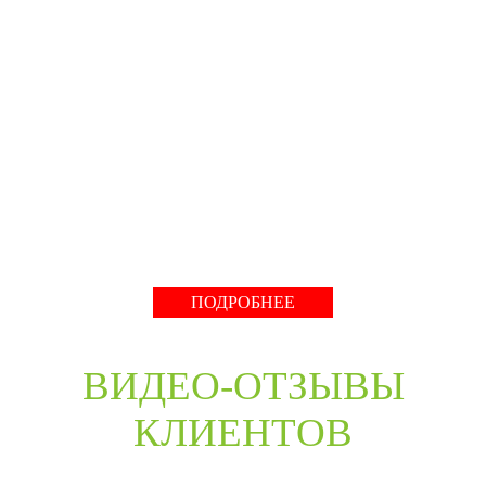
BELORUS DOORS
Специализированное собственное дверное
производство компании работает с 2001 года и за более
чем 20-летний опыт работ мы научились воплощать
любые дизайнерские решения. Любые двери под заказ,
нестандартные двери в любом цветовом решении из
премиальных материалов мы сможем произвести в
среднем за 30 дней и поставить в любую точку России
даже с возможностью выезда монтажной бригады.
Развернуть
ПОДРОБНЕЕ
ВИДЕО-ОТЗЫВЫ
КЛИЕНТОВ