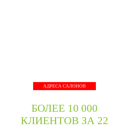
производстве с 2001 года. На сегодняшний день
компания предлагает более 5300 наименований дверей с
акцентом на дизайнерские двери от более чем 35
производителей. Благодаря нашим дизайнерам удалось
собрать оригинальный ассортимент моделей самых
разных стилей для любых интерьеров. При отборе
каждой коллекции учитывались последние
международные тренды в дизайне дверей. Даже
классические коллекции в ассортименте компании
адаптированы с учётом современных требований к
стилю продукции и самому высокому качеству его
исполнения.
Развернуть
АДРЕСА САЛОНОВ
БОЛЕЕ 10 000
КЛИЕНТОВ ЗА 22