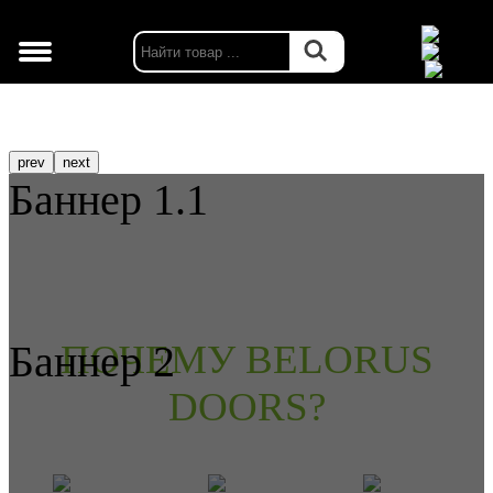
г. Москва
prev
next
Баннер 1.1
Баннер 2
ПОЧЕМУ BELORUS
DOORS?