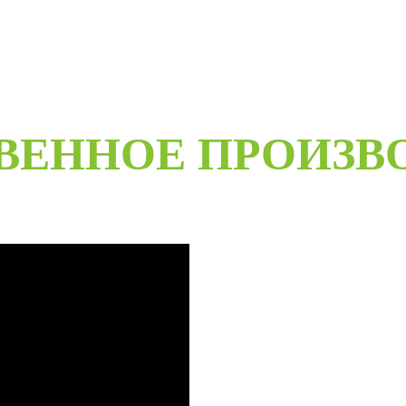
ВЕННОЕ ПРОИЗВ
B
Специализированное собственн
более чем 20-летний опыт ра
Любые двери под заказ, нест
материалов мы сможем произве