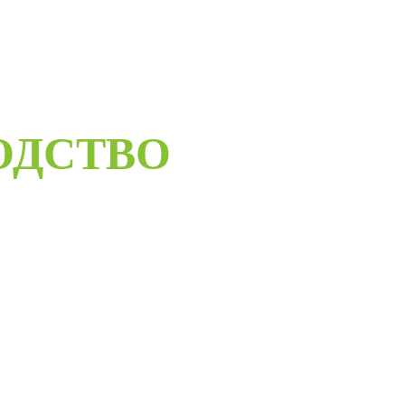
ОДСТВО
ELORUS DOORS
ое дверное производство компании работает с 2001 года и за
бот мы научились воплощать любые дизайнерские решения.
андартные двери в любом цветовом решении из премиальных
сти в среднем за 30 дней и поставить в любую точку России