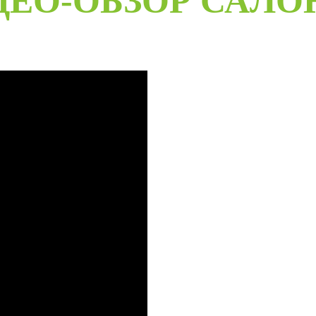
ДЕО-ОБЗОР САЛО
B
Наша компания специализируе
производстве с 2001 года. На
наименований дверей с акцент
Благодаря нашим дизайнерам 
разных стилей для любых инт
международные тренды в диза
компании адаптированы с учё
высокому качеству его исполн