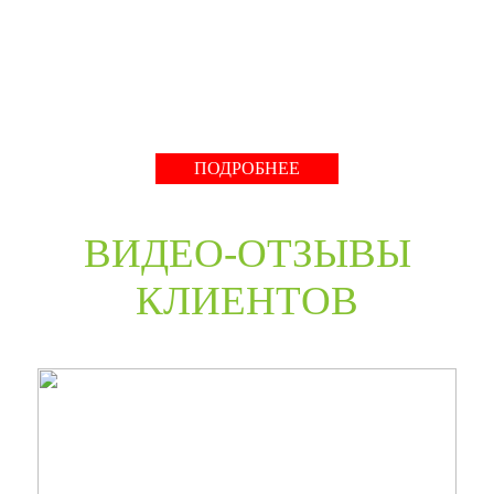
нестандартные двери в любом цветовом решении из
премиальных материалов мы сможем произвести в
среднем за 30 дней и поставить в любую точку России
даже с возможностью выезда монтажной бригады.
Развернуть
ПОДРОБНЕЕ
ВИДЕО-ОТЗЫВЫ
КЛИЕНТОВ