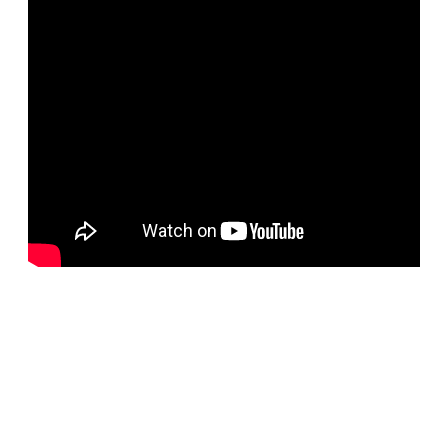
BELORUS DOORS
Специализированное собственное дверное
производство компании работает с 2001 года и за более
чем 20-летний опыт работ мы научились воплощать
любые дизайнерские решения. Любые двери под заказ,