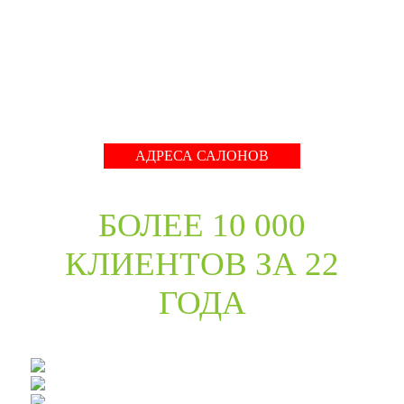
международные тренды в дизайне дверей. Даже
классические коллекции в ассортименте компании
адаптированы с учётом современных требований к
стилю продукции и самому высокому качеству его
исполнения.
Развернуть
АДРЕСА САЛОНОВ
БОЛЕЕ 10 000
КЛИЕНТОВ ЗА 22
ГОДА