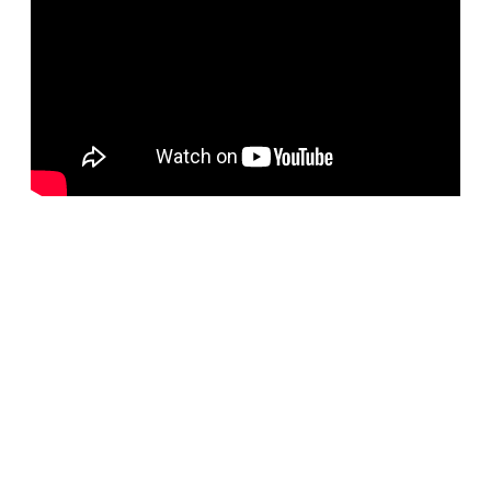
BELORUS DOORS
Наша компания специализируется на импорте
белорусских дверей и собственном дверном
производстве с 2001 года. На сегодняшний день
компания предлагает более 5300 наименований дверей с
акцентом на дизайнерские двери от более чем 35
производителей. Благодаря нашим дизайнерам удалось
собрать оригинальный ассортимент моделей самых
разных стилей для любых интерьеров. При отборе
каждой коллекции учитывались последние