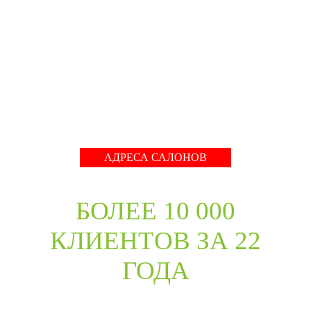
собрать оригинальный ассортимент моделей самых
разных стилей для любых интерьеров. При отборе
каждой коллекции учитывались последние
международные тренды в дизайне дверей. Даже
классические коллекции в ассортименте компании
адаптированы с учётом современных требований к
стилю продукции и самому высокому качеству его
исполнения.
Развернуть
АДРЕСА САЛОНОВ
БОЛЕЕ 10 000
КЛИЕНТОВ ЗА 22
ГОДА