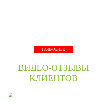
производство компании работает с 2001 года и за более
чем 20-летний опыт работ мы научились воплощать
любые дизайнерские решения. Любые двери под заказ,
нестандартные двери в любом цветовом решении из
премиальных материалов мы сможем произвести в
среднем за 30 дней и поставить в любую точку России
даже с возможностью выезда монтажной бригады.
Развернуть
ПОДРОБНЕЕ
ВИДЕО-ОТЗЫВЫ
КЛИЕНТОВ