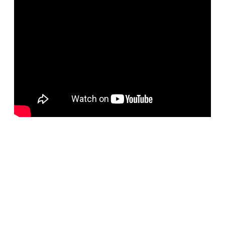
BELORUS DOORS
Наша компания специализируется на импорте
белорусских дверей и собственном дверном
производстве с 2001 года. На сегодняшний день
компания предлагает более 5300 наименований дверей с
акцентом на дизайнерские двери от более чем 35
производителей. Благодаря нашим дизайнерам удалось