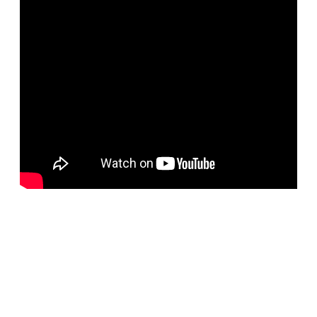
BELORUS DOORS
Специализированное собственное дверное
производство компании работает с 2001 года и за более
чем 20-летний опыт работ мы научились воплощать
любые дизайнерские решения. Любые двери под заказ,