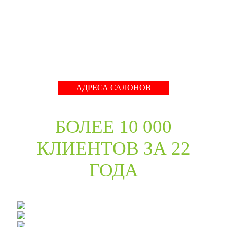
международные тренды в дизайне дверей. Даже
классические коллекции в ассортименте компании
адаптированы с учётом современных требований к
стилю продукции и самому высокому качеству его
исполнения.
Развернуть
АДРЕСА САЛОНОВ
БОЛЕЕ 10 000
КЛИЕНТОВ ЗА 22
ГОДА