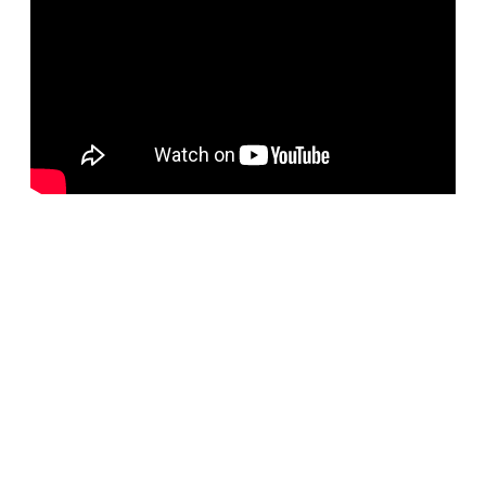
BELORUS DOORS
Наша компания специализируется на импорте
белорусских дверей и собственном дверном
производстве с 2001 года. На сегодняшний день
компания предлагает более 5300 наименований дверей с
акцентом на дизайнерские двери от более чем 35
производителей. Благодаря нашим дизайнерам удалось
собрать оригинальный ассортимент моделей самых
разных стилей для любых интерьеров. При отборе
каждой коллекции учитывались последние