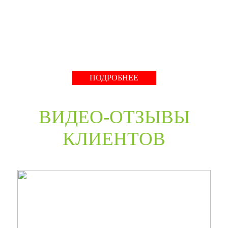
нестандартные двери в любом цветовом решении из
премиальных материалов мы сможем произвести в
среднем за 30 дней и поставить в любую точку России
даже с возможностью выезда монтажной бригады.
Развернуть
ПОДРОБНЕЕ
ВИДЕО-ОТЗЫВЫ
КЛИЕНТОВ