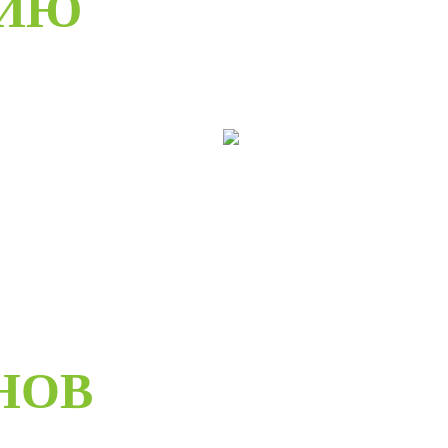
РИЮ
ери раздвижные
Двери складные
НОВ