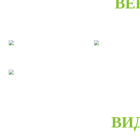
ВЕ
Двери межкомнатные
Двери входны
Двери скрытые
ВИ