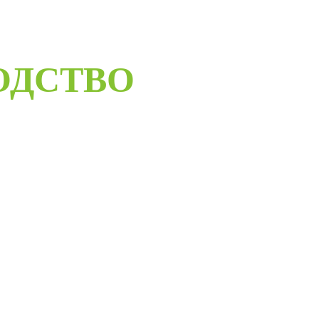
ОДСТВО
ELORUS DOORS
ое дверное производство компании работает с 2001 года и за
бот мы научились воплощать любые дизайнерские решения.
андартные двери в любом цветовом решении из премиальных
сти в среднем за 30 дней и поставить в любую точку России
монтажной бригады.
Развернуть