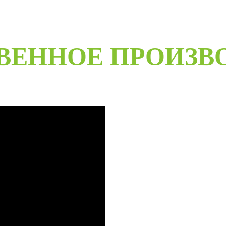
ВЕННОЕ ПРОИЗВ
B
Специализированное собственн
более чем 20-летний опыт ра
Любые двери под заказ, нест
материалов мы сможем произве
даже с возможностью выезда 