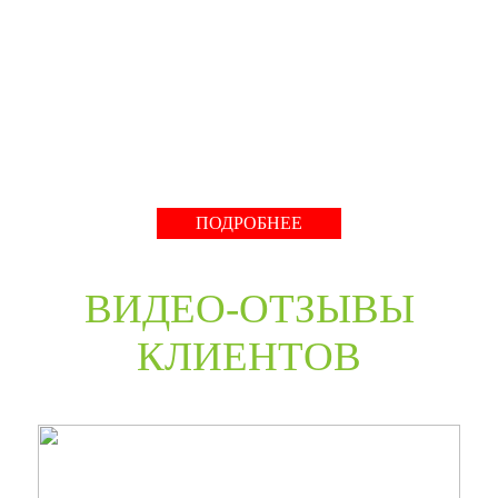
производство компании работает с 2001 года и за более
чем 20-летний опыт работ мы научились воплощать
любые дизайнерские решения. Любые двери под заказ,
нестандартные двери в любом цветовом решении из
премиальных материалов мы сможем произвести в
среднем за 30 дней и поставить в любую точку России
даже с возможностью выезда монтажной бригады.
Развернуть
ПОДРОБНЕЕ
ВИДЕО-ОТЗЫВЫ
КЛИЕНТОВ