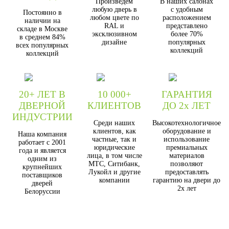
Произведём
В наших салонах
любую дверь в
с удобным
Постоянно в
любом цвете по
расположением
наличии на
RAL и
представлено
складе в Москве
эксклюзивном
более 70%
в среднем 84%
дизайне
популярных
всех популярных
коллекций
коллекций
20+ ЛЕТ В
10 000+
ГАРАНТИЯ
ДВЕРНОЙ
КЛИЕНТОВ
ДО 2х ЛЕТ
ИНДУСТРИИ
Среди наших
Высокотехнологичное
клиентов, как
оборудование и
Наша компания
частные, так и
использование
работает с 2001
юридические
премиальных
года и является
лица, в том числе
материалов
одним из
МТС, Ситибанк,
позволяют
крупнейших
Лукойл и другие
предоставлять
поставщиков
компании
гарантию на двери до
дверей
2х лет
Белоруссии