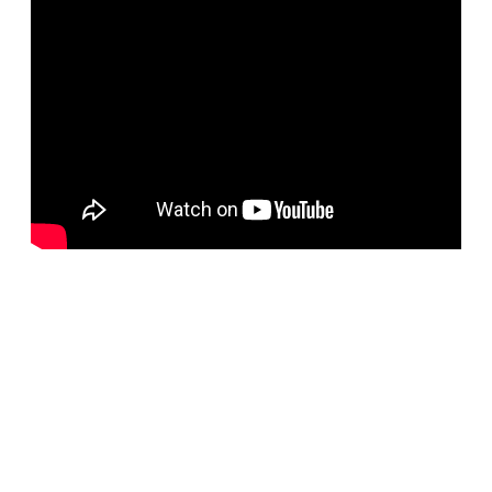
BELORUS DOORS
Наша компания специализируется на импорте
белорусских дверей и собственном дверном
производстве с 2001 года. На сегодняшний день
компания предлагает более 5300 наименований дверей с
акцентом на дизайнерские двери от более чем 35
производителей. Благодаря нашим дизайнерам удалось