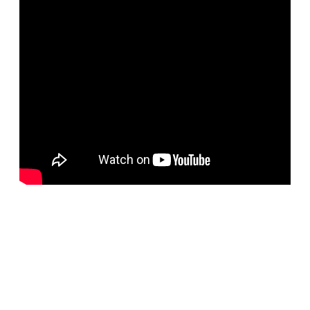
BELORUS DOORS
Специализированное собственное дверное
производство компании работает с 2001 года и за более
чем 20-летний опыт работ мы научились воплощать
любые дизайнерские решения. Любые двери под заказ,