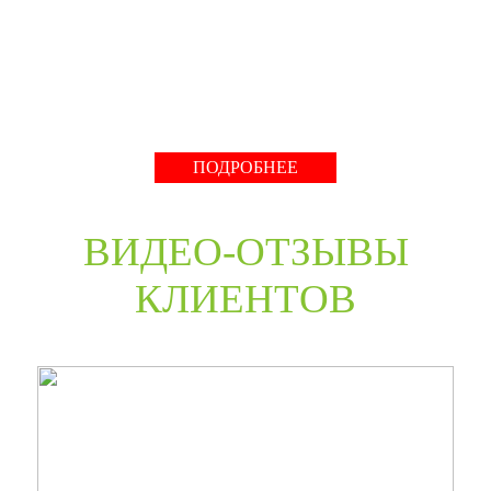
нестандартные двери в любом цветовом решении из
премиальных материалов мы сможем произвести в
среднем за 30 дней и поставить в любую точку России
даже с возможностью выезда монтажной бригады.
Развернуть
ПОДРОБНЕЕ
ВИДЕО-ОТЗЫВЫ
КЛИЕНТОВ