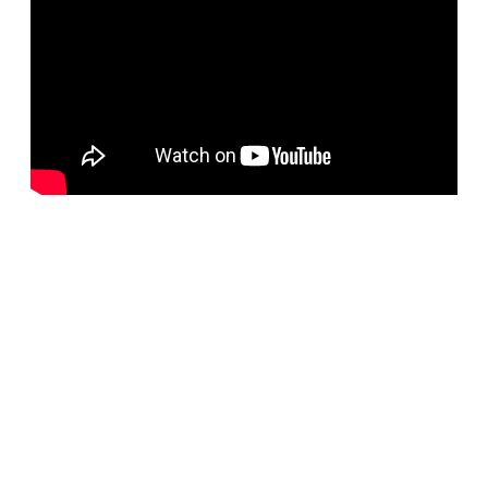
BELORUS DOORS
Наша компания специализируется на импорте
белорусских дверей и собственном дверном
производстве с 2001 года. На сегодняшний день
компания предлагает более 5300 наименований дверей с
акцентом на дизайнерские двери от более чем 35
производителей. Благодаря нашим дизайнерам удалось
собрать оригинальный ассортимент моделей самых
разных стилей для любых интерьеров. При отборе
каждой коллекции учитывались последние