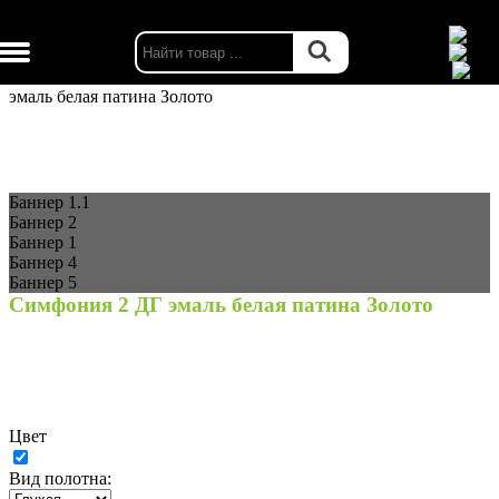
г. Москва
Каталог
Двери межкомнатные
Шейл Дорс
Симфония 2 ДГ
эмаль белая патина Золото
Баннер 1.1
Баннер 2
Баннер 1
Баннер 4
Баннер 5
Симфония 2 ДГ эмаль белая патина Золото
Цвет
Вид полотна: