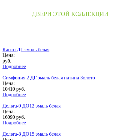
ДВЕРИ ЭТОЙ КОЛЛЕКЦИИ
Канто ДГ эмаль белая
Цена:
руб.
Подробнее
Симфония 2 ДГ эмаль белая патина Золото
Цена:
10410
руб.
Подробнее
Дельта-9 ДО12 эмаль белая
Цена:
16090
руб.
Подробнее
Дельта-8 ДО15 эмаль белая
Цена: