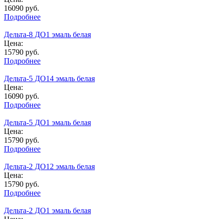
16090
руб.
Подробнее
Дельта-8 ДО1 эмаль белая
Цена:
15790
руб.
Подробнее
Дельта-5 ДО14 эмаль белая
Цена:
16090
руб.
Подробнее
Дельта-5 ДО1 эмаль белая
Цена:
15790
руб.
Подробнее
Дельта-2 ДО12 эмаль белая
Цена:
15790
руб.
Подробнее
Дельта-2 ДО1 эмаль белая