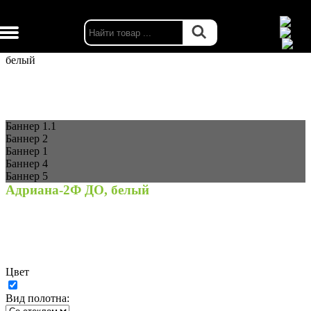
г. Москва
Каталог
Двери межкомнатные
BP-Дорс склад
Адриана-2Ф ДО,
белый
Баннер 1.1
Баннер 2
Баннер 1
Баннер 4
Баннер 5
Адриана-2Ф ДО, белый
Цвет
Вид полотна: