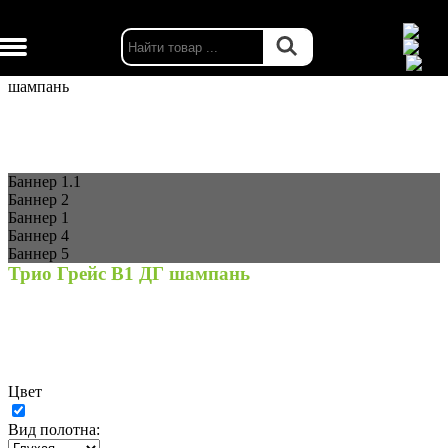
г. Москва
Каталог
Двери межкомнатные
BP-Дорс склад
Трио Грейс В1 ДГ
шампань
Баннер 1.1
Баннер 2
Баннер 1
Баннер 4
Баннер 5
Трио Грейс В1 ДГ шампань
Цвет
Вид полотна: