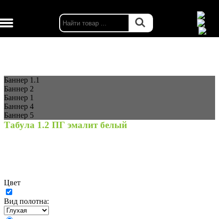
г. Москва
Каталог
Двери межкомнатные
Табула 1.2 ПГ эмалит белый
Баннер 1.1
Баннер 2
Баннер 1
Баннер 4
Баннер 5
Табула 1.2 ПГ эмалит белый
Цвет
Вид полотна: