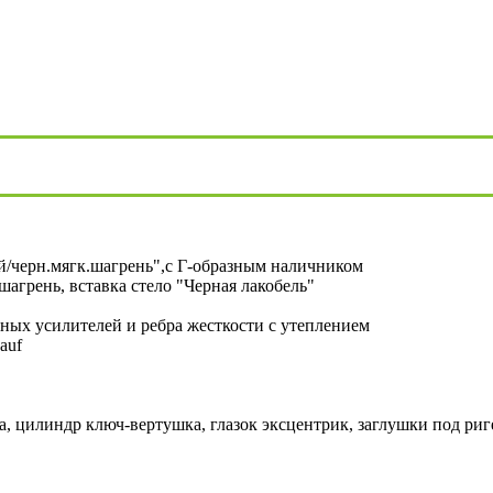
й/черн.мягк.шагрень",с Г-образным наличником
агрень, вставка стело "Черная лакобель"
ных усилителей и ребра жесткости с утеплением
auf
, цилиндр ключ-вертушка, глазок эксцентрик, заглушки под риг