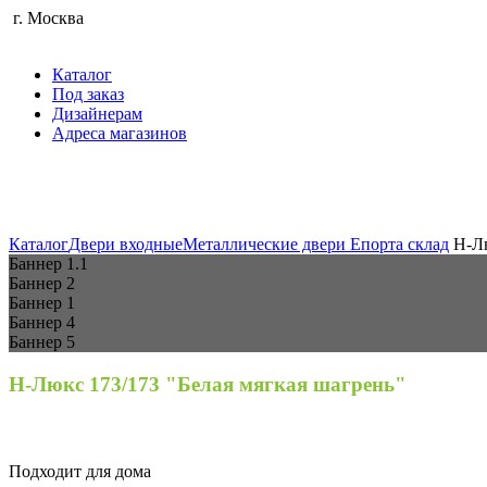
г. Москва
Каталог
Под заказ
Дизайнерам
Адреса магазинов
Каталог
Двери входные
Металлические двери Епорта склад
Н-Лю
Баннер 1.1
Баннер 2
Баннер 1
Баннер 4
Баннер 5
Н-Люкс 173/173 "Белая мягкая шагрень"
Подходит для дома